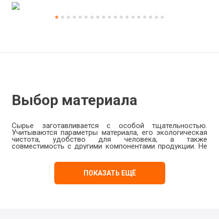
Выбор материала
Сырье заготавливается с особой тщательностью.
Учитываются параметры материала, его экологическая
чистота, удобство для человека, а также
совместимость с другими компонентами продукции. Не
забываем также о модных тенденциях, подбираем
соответствующие расцветки, фактуры и типы тканей.
Наполнители гипоаллергенны, безопасны. Наша офисная
ПОКАЗАТЬ ЕЩЁ
мягкая мебель для посетителей (например, диваны,
пуфы) делается с учетом большой проходимости в
организации. Потому изделия усиливаются
дополнительными слоями материалов и качественной
фурнитурой, не теряют эстетичного вида даже после
длительного использования.