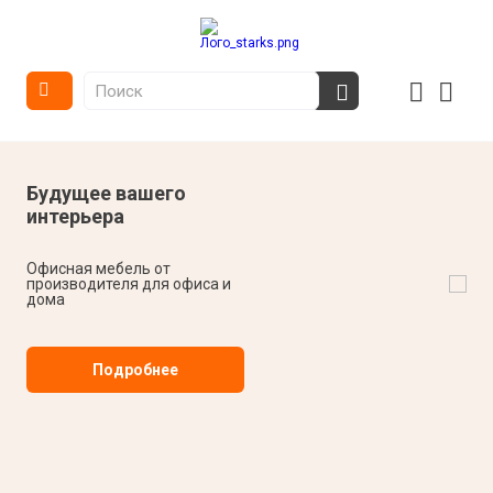
Уважаемые
покупатели !
Будущее вашего
интерьера
Ознакомиться с нашей
продукцией, приобрести,
узнать о наличии или
Офисная мебель от
сделать заказ Вы можете по
производителя для офиса и
телефону:
дома
- производство StarKS:
г.
Новосибирск, ул. Богдана
Хмельницкого 104.
Телефон: 8-913-740-36-09
Подробнее
-
у нашего официального
дилера в дискаунтере
STERN:
г. Новосибирск. ул
Большевистская 131 корпус
2, 2-ой этаж, отдел "Мягкая
линия",
без выходных с 10-00 до 19-